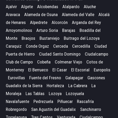
Ajalvir
Algete
Alcobendas
Alalpardo
Aluche
Aravaca
Alameda de Osuna
Alameda del Valle
Alcalá
de Henares
Alpedrete
Alcorcón
Arganda del Rey
Arroyomolinos
Arturo Soria
Barajas
Boadilla del
Monte
Braojos
Bustarviejo
Buitrago del Lozoya
Caraquiz
Conde Orgaz
Cerceda
Cercedilla
Ciudad
Puerta de Hierro
Ciudad Santo Domingo
Ciudalcampo
Club de Campo
Cobeña
Colmenar Viejo
Cotos de
Monterrey
El Berrueco
El Casar
El Escorial
Europolis
Eurovillas
Fuente del Fresno
Galapagar
Gascones
Guadalix de la Sierra
Hortaleza
La Cabrera
La
Moraleja
Las Tablas
Lozoya
Lozoyuela
Navalafuente
Pedrezuela
Piñuecar
Rascafría
Robregordo
San Agustín del Guadalix
Sanchinarro
Torrelaguna
Tres Cantos
Venturada
Ciudalcampo