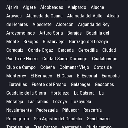
Ajalvir
Algete
Alcobendas
Alalpardo
Aluche
Aravaca
Alameda de Osuna
Alameda del Valle
Alcalá
de Henares
Alpedrete
Alcorcón
Arganda del Rey
Arroyomolinos
Arturo Soria
Barajas
Boadilla del
Monte
Braojos
Bustarviejo
Buitrago del Lozoya
Caraquiz
Conde Orgaz
Cerceda
Cercedilla
Ciudad
Puerta de Hierro
Ciudad Santo Domingo
Ciudalcampo
Club de Campo
Cobeña
Colmenar Viejo
Cotos de
Monterrey
El Berrueco
El Casar
El Escorial
Europolis
Eurovillas
Fuente del Fresno
Galapagar
Gascones
Guadalix de la Sierra
Hortaleza
La Cabrera
La
Moraleja
Las Tablas
Lozoya
Lozoyuela
Navalafuente
Pedrezuela
Piñuecar
Rascafría
Robregordo
San Agustín del Guadalix
Sanchinarro
Torrelaguna
Tres Cantos
Venturada
Ciudalcampo