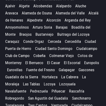
Ajalvir
Algete
Alcobendas
Alalpardo
Aluche
Aravaca
Alameda de Osuna
Alameda del Valle
Alcalá
de Henares
Alpedrete
Alcorcón
Arganda del Rey
Arroyomolinos
Arturo Soria
Barajas
Boadilla del
Monte
Braojos
Bustarviejo
Buitrago del Lozoya
Caraquiz
Conde Orgaz
Cerceda
Cercedilla
Ciudad
Puerta de Hierro
Ciudad Santo Domingo
Ciudalcampo
Club de Campo
Cobeña
Colmenar Viejo
Cotos de
Monterrey
El Berrueco
El Casar
El Escorial
Europolis
Eurovillas
Fuente del Fresno
Galapagar
Gascones
Guadalix de la Sierra
Hortaleza
La Cabrera
La
Moraleja
Las Tablas
Lozoya
Lozoyuela
Navalafuente
Pedrezuela
Piñuecar
Rascafría
Robregordo
San Agustín del Guadalix
Sanchinarro
Torrelaguna
Tres Cantos
Venturada
Ciudalcampo