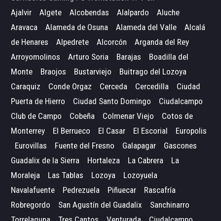
Ajalvir
Algete
Alcobendas
Alalpardo
Aluche
Aravaca
Alameda de Osuna
Alameda del Valle
Alcalá
de Henares
Alpedrete
Alcorcón
Arganda del Rey
Arroyomolinos
Arturo Soria
Barajas
Boadilla del
Monte
Braojos
Bustarviejo
Buitrago del Lozoya
Caraquiz
Conde Orgaz
Cerceda
Cercedilla
Ciudad
Puerta de Hierro
Ciudad Santo Domingo
Ciudalcampo
Club de Campo
Cobeña
Colmenar Viejo
Cotos de
Monterrey
El Berrueco
El Casar
El Escorial
Europolis
Eurovillas
Fuente del Fresno
Galapagar
Gascones
Guadalix de la Sierra
Hortaleza
La Cabrera
La
Moraleja
Las Tablas
Lozoya
Lozoyuela
Navalafuente
Pedrezuela
Piñuecar
Rascafría
Robregordo
San Agustín del Guadalix
Sanchinarro
Torrelaguna
Tres Cantos
Venturada
Ciudalcampo