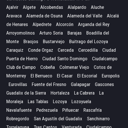
Ajalvir
Algete
Alcobendas
Alalpardo
Aluche
Aravaca
Alameda de Osuna
Alameda del Valle
Alcalá
de Henares
Alpedrete
Alcorcón
Arganda del Rey
Arroyomolinos
Arturo Soria
Barajas
Boadilla del
Monte
Braojos
Bustarviejo
Buitrago del Lozoya
Caraquiz
Conde Orgaz
Cerceda
Cercedilla
Ciudad
Puerta de Hierro
Ciudad Santo Domingo
Ciudalcampo
Club de Campo
Cobeña
Colmenar Viejo
Cotos de
Monterrey
El Berrueco
El Casar
El Escorial
Europolis
Eurovillas
Fuente del Fresno
Galapagar
Gascones
Guadalix de la Sierra
Hortaleza
La Cabrera
La
Moraleja
Las Tablas
Lozoya
Lozoyuela
Navalafuente
Pedrezuela
Piñuecar
Rascafría
Robregordo
San Agustín del Guadalix
Sanchinarro
Torrelaguna
Tres Cantos
Venturada
Ciudalcampo