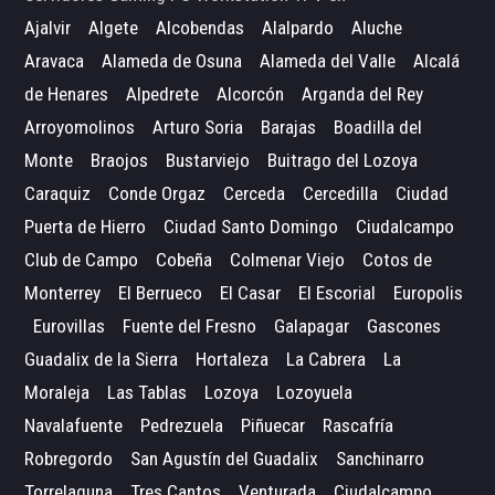
Ajalvir
Algete
Alcobendas
Alalpardo
Aluche
Aravaca
Alameda de Osuna
Alameda del Valle
Alcalá
de Henares
Alpedrete
Alcorcón
Arganda del Rey
Arroyomolinos
Arturo Soria
Barajas
Boadilla del
Monte
Braojos
Bustarviejo
Buitrago del Lozoya
Caraquiz
Conde Orgaz
Cerceda
Cercedilla
Ciudad
Puerta de Hierro
Ciudad Santo Domingo
Ciudalcampo
Club de Campo
Cobeña
Colmenar Viejo
Cotos de
Monterrey
El Berrueco
El Casar
El Escorial
Europolis
Eurovillas
Fuente del Fresno
Galapagar
Gascones
Guadalix de la Sierra
Hortaleza
La Cabrera
La
Moraleja
Las Tablas
Lozoya
Lozoyuela
Navalafuente
Pedrezuela
Piñuecar
Rascafría
Robregordo
San Agustín del Guadalix
Sanchinarro
Torrelaguna
Tres Cantos
Venturada
Ciudalcampo