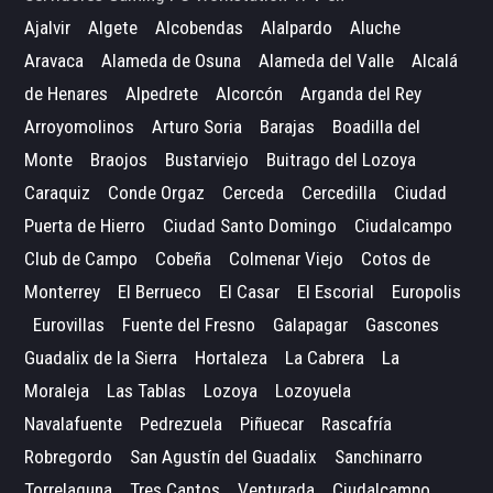
Ajalvir
Algete
Alcobendas
Alalpardo
Aluche
Aravaca
Alameda de Osuna
Alameda del Valle
Alcalá
de Henares
Alpedrete
Alcorcón
Arganda del Rey
Arroyomolinos
Arturo Soria
Barajas
Boadilla del
Monte
Braojos
Bustarviejo
Buitrago del Lozoya
Caraquiz
Conde Orgaz
Cerceda
Cercedilla
Ciudad
Puerta de Hierro
Ciudad Santo Domingo
Ciudalcampo
Club de Campo
Cobeña
Colmenar Viejo
Cotos de
Monterrey
El Berrueco
El Casar
El Escorial
Europolis
Eurovillas
Fuente del Fresno
Galapagar
Gascones
Guadalix de la Sierra
Hortaleza
La Cabrera
La
Moraleja
Las Tablas
Lozoya
Lozoyuela
Navalafuente
Pedrezuela
Piñuecar
Rascafría
Robregordo
San Agustín del Guadalix
Sanchinarro
Torrelaguna
Tres Cantos
Venturada
Ciudalcampo