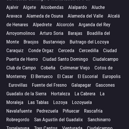
Ajalvir
Algete
Alcobendas
Alalpardo
Aluche
Aravaca
Alameda de Osuna
Alameda del Valle
Alcalá
de Henares
Alpedrete
Alcorcón
Arganda del Rey
Arroyomolinos
Arturo Soria
Barajas
Boadilla del
Monte
Braojos
Bustarviejo
Buitrago del Lozoya
Caraquiz
Conde Orgaz
Cerceda
Cercedilla
Ciudad
Puerta de Hierro
Ciudad Santo Domingo
Ciudalcampo
Club de Campo
Cobeña
Colmenar Viejo
Cotos de
Monterrey
El Berrueco
El Casar
El Escorial
Europolis
Eurovillas
Fuente del Fresno
Galapagar
Gascones
Guadalix de la Sierra
Hortaleza
La Cabrera
La
Moraleja
Las Tablas
Lozoya
Lozoyuela
Navalafuente
Pedrezuela
Piñuecar
Rascafría
Robregordo
San Agustín del Guadalix
Sanchinarro
Torrelaguna
Tres Cantos
Venturada
Ciudalcampo