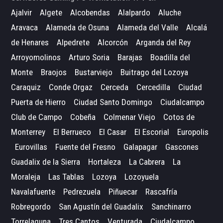
Ajalvir
Algete
Alcobendas
Alalpardo
Aluche
Aravaca
Alameda de Osuna
Alameda del Valle
Alcalá
de Henares
Alpedrete
Alcorcón
Arganda del Rey
Arroyomolinos
Arturo Soria
Barajas
Boadilla del
Monte
Braojos
Bustarviejo
Buitrago del Lozoya
Caraquiz
Conde Orgaz
Cerceda
Cercedilla
Ciudad
Puerta de Hierro
Ciudad Santo Domingo
Ciudalcampo
Club de Campo
Cobeña
Colmenar Viejo
Cotos de
Monterrey
El Berrueco
El Casar
El Escorial
Europolis
Eurovillas
Fuente del Fresno
Galapagar
Gascones
Guadalix de la Sierra
Hortaleza
La Cabrera
La
Moraleja
Las Tablas
Lozoya
Lozoyuela
Navalafuente
Pedrezuela
Piñuecar
Rascafría
Robregordo
San Agustín del Guadalix
Sanchinarro
Torrelaguna
Tres Cantos
Venturada
Ciudalcampo