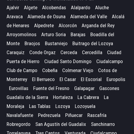
Ajalvir
Algete
Alcobendas
Alalpardo
Aluche
Aravaca
Alameda de Osuna
Alameda del Valle
Alcalá
de Henares
Alpedrete
Alcorcón
Arganda del Rey
Arroyomolinos
Arturo Soria
Barajas
Boadilla del
Monte
Braojos
Bustarviejo
Buitrago del Lozoya
Caraquiz
Conde Orgaz
Cerceda
Cercedilla
Ciudad
Puerta de Hierro
Ciudad Santo Domingo
Ciudalcampo
Club de Campo
Cobeña
Colmenar Viejo
Cotos de
Monterrey
El Berrueco
El Casar
El Escorial
Europolis
Eurovillas
Fuente del Fresno
Galapagar
Gascones
Guadalix de la Sierra
Hortaleza
La Cabrera
La
Moraleja
Las Tablas
Lozoya
Lozoyuela
Navalafuente
Pedrezuela
Piñuecar
Rascafría
Robregordo
San Agustín del Guadalix
Sanchinarro
Torrelaguna
Tres Cantos
Venturada
Ciudalcampo