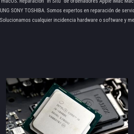
le macOS. Reparación "In Situ" de ordenadores Apple iMac 
 SONY TOSHIBA. Somos expertos en reparación de servidore
 Solucionamos cualquier incidencia hardware o software y m