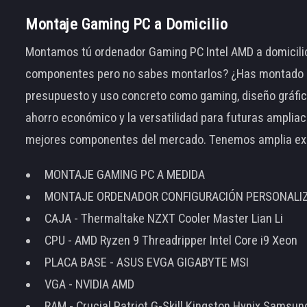
Montaje Gaming PC a Domicilio
Montamos tú ordenador Gaming PC Intel AMD a domicilio
componentes pero no sabes montarlos? ¿Has montado el
presupuesto y uso concreto como gaming, diseño gráfic
ahorro económico y la versatilidad para futuras amplia
mejores componentes del mercado. Tenemos amplia ex
MONTAJE GAMING PC A MEDIDA
MONTAJE ORDENADOR CONFIGURACIÓN PERSONALI
CAJA - Thermaltake NZXT Cooler Master Lian Li
CPU - AMD Ryzen 9 Threadripper Intel Core i9 Xeon
PLACA BASE - ASUS EVGA GIGABYTE MSI
VGA - NVIDIA AMD
RAM - Crucial Patriot G-Skill Kingston Hynix Samsu