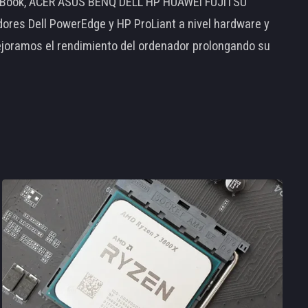
MacBook, ACER ASUS BENQ DELL HP HUAWEI FUJITSU
s Dell PowerEdge y HP ProLiant a nivel hardware y
ejoramos el rendimiento del ordenador prolongando su