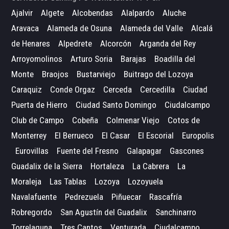
Ajalvir
Algete
Alcobendas
Alalpardo
Aluche
Aravaca
Alameda de Osuna
Alameda del Valle
Alcalá
de Henares
Alpedrete
Alcorcón
Arganda del Rey
Arroyomolinos
Arturo Soria
Barajas
Boadilla del
Monte
Braojos
Bustarviejo
Buitrago del Lozoya
Caraquiz
Conde Orgaz
Cerceda
Cercedilla
Ciudad
Puerta de Hierro
Ciudad Santo Domingo
Ciudalcampo
Club de Campo
Cobeña
Colmenar Viejo
Cotos de
Monterrey
El Berrueco
El Casar
El Escorial
Europolis
Eurovillas
Fuente del Fresno
Galapagar
Gascones
Guadalix de la Sierra
Hortaleza
La Cabrera
La
Moraleja
Las Tablas
Lozoya
Lozoyuela
Navalafuente
Pedrezuela
Piñuecar
Rascafría
Robregordo
San Agustín del Guadalix
Sanchinarro
Torrelaguna
Tres Cantos
Venturada
Ciudalcampo