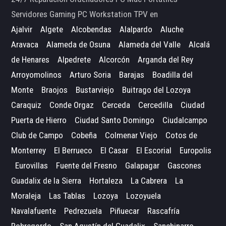
Servidores Gaming PC Workstation TPV en
Ajalvir
Algete
Alcobendas
Alalpardo
Aluche
Aravaca
Alameda de Osuna
Alameda del Valle
Alcalá
de Henares
Alpedrete
Alcorcón
Arganda del Rey
Arroyomolinos
Arturo Soria
Barajas
Boadilla del
Monte
Braojos
Bustarviejo
Buitrago del Lozoya
Caraquiz
Conde Orgaz
Cerceda
Cercedilla
Ciudad
Puerta de Hierro
Ciudad Santo Domingo
Ciudalcampo
Club de Campo
Cobeña
Colmenar Viejo
Cotos de
Monterrey
El Berrueco
El Casar
El Escorial
Europolis
Eurovillas
Fuente del Fresno
Galapagar
Gascones
Guadalix de la Sierra
Hortaleza
La Cabrera
La
Moraleja
Las Tablas
Lozoya
Lozoyuela
Navalafuente
Pedrezuela
Piñuecar
Rascafría