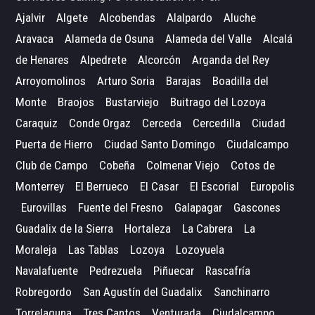
Ajalvir
Algete
Alcobendas
Alalpardo
Aluche
Aravaca
Alameda de Osuna
Alameda del Valle
Alcalá
de Henares
Alpedrete
Alcorcón
Arganda del Rey
Arroyomolinos
Arturo Soria
Barajas
Boadilla del
Monte
Braojos
Bustarviejo
Buitrago del Lozoya
Caraquiz
Conde Orgaz
Cerceda
Cercedilla
Ciudad
Puerta de Hierro
Ciudad Santo Domingo
Ciudalcampo
Club de Campo
Cobeña
Colmenar Viejo
Cotos de
Monterrey
El Berrueco
El Casar
El Escorial
Europolis
Eurovillas
Fuente del Fresno
Galapagar
Gascones
Guadalix de la Sierra
Hortaleza
La Cabrera
La
Moraleja
Las Tablas
Lozoya
Lozoyuela
Navalafuente
Pedrezuela
Piñuecar
Rascafría
Robregordo
San Agustín del Guadalix
Sanchinarro
Torrelaguna
Tres Cantos
Venturada
Ciudalcampo