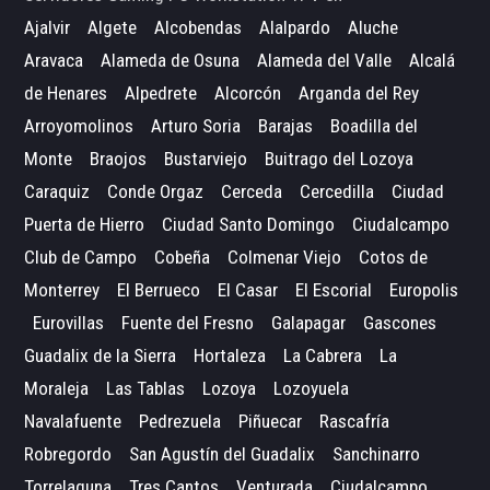
Ajalvir
Algete
Alcobendas
Alalpardo
Aluche
Aravaca
Alameda de Osuna
Alameda del Valle
Alcalá
de Henares
Alpedrete
Alcorcón
Arganda del Rey
Arroyomolinos
Arturo Soria
Barajas
Boadilla del
Monte
Braojos
Bustarviejo
Buitrago del Lozoya
Caraquiz
Conde Orgaz
Cerceda
Cercedilla
Ciudad
Puerta de Hierro
Ciudad Santo Domingo
Ciudalcampo
Club de Campo
Cobeña
Colmenar Viejo
Cotos de
Monterrey
El Berrueco
El Casar
El Escorial
Europolis
Eurovillas
Fuente del Fresno
Galapagar
Gascones
Guadalix de la Sierra
Hortaleza
La Cabrera
La
Moraleja
Las Tablas
Lozoya
Lozoyuela
Navalafuente
Pedrezuela
Piñuecar
Rascafría
Robregordo
San Agustín del Guadalix
Sanchinarro
Torrelaguna
Tres Cantos
Venturada
Ciudalcampo