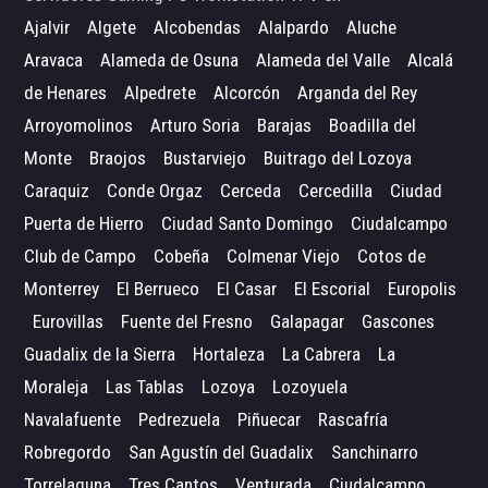
Ajalvir
Algete
Alcobendas
Alalpardo
Aluche
Aravaca
Alameda de Osuna
Alameda del Valle
Alcalá
de Henares
Alpedrete
Alcorcón
Arganda del Rey
Arroyomolinos
Arturo Soria
Barajas
Boadilla del
Monte
Braojos
Bustarviejo
Buitrago del Lozoya
Caraquiz
Conde Orgaz
Cerceda
Cercedilla
Ciudad
Puerta de Hierro
Ciudad Santo Domingo
Ciudalcampo
Club de Campo
Cobeña
Colmenar Viejo
Cotos de
Monterrey
El Berrueco
El Casar
El Escorial
Europolis
Eurovillas
Fuente del Fresno
Galapagar
Gascones
Guadalix de la Sierra
Hortaleza
La Cabrera
La
Moraleja
Las Tablas
Lozoya
Lozoyuela
Navalafuente
Pedrezuela
Piñuecar
Rascafría
Robregordo
San Agustín del Guadalix
Sanchinarro
Torrelaguna
Tres Cantos
Venturada
Ciudalcampo