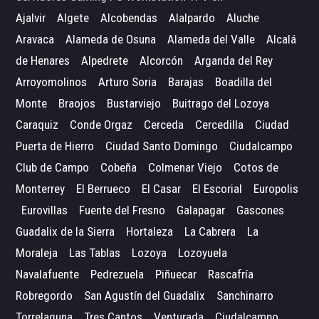
Ajalvir
Algete
Alcobendas
Alalpardo
Aluche
Aravaca
Alameda de Osuna
Alameda del Valle
Alcalá
de Henares
Alpedrete
Alcorcón
Arganda del Rey
Arroyomolinos
Arturo Soria
Barajas
Boadilla del
Monte
Braojos
Bustarviejo
Buitrago del Lozoya
Caraquiz
Conde Orgaz
Cerceda
Cercedilla
Ciudad
Puerta de Hierro
Ciudad Santo Domingo
Ciudalcampo
Club de Campo
Cobeña
Colmenar Viejo
Cotos de
Monterrey
El Berrueco
El Casar
El Escorial
Europolis
Eurovillas
Fuente del Fresno
Galapagar
Gascones
Guadalix de la Sierra
Hortaleza
La Cabrera
La
Moraleja
Las Tablas
Lozoya
Lozoyuela
Navalafuente
Pedrezuela
Piñuecar
Rascafría
Robregordo
San Agustín del Guadalix
Sanchinarro
Torrelaguna
Tres Cantos
Venturada
Ciudalcampo