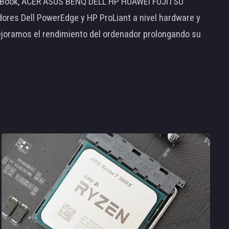
MacBook, ACER ASUS BENQ DELL HP HUAWEI FUJITSU
s Dell PowerEdge y HP ProLiant a nivel hardware y
ejoramos el rendimiento del ordenador prolongando su