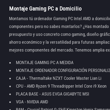
Montaje Gaming PC a Domicilio
Montamos tú ordenador Gaming PC Intel AMD a domicilio
componentes pero no sabes montarlos? ¿Has montado el
presupuesto y uso concreto como gaming, diseño gráfic
ahorro económico y la versatilidad para futuras amplia
mejores componentes del mercado. Tenemos amplia ex
MONTAJE GAMING PC A MEDIDA
MONTAJE ORDENADOR CONFIGURACIÓN PERSONALI
CAJA - Thermaltake NZXT Cooler Master Lian Li
CPU - AMD Ryzen 9 Threadripper Intel Core i9 Xeon
PLACA BASE - ASUS EVGA GIGABYTE MSI
VGA - NVIDIA AMD
RAM - Crucial Patriot G-Skill Kingston Hynix Samsu