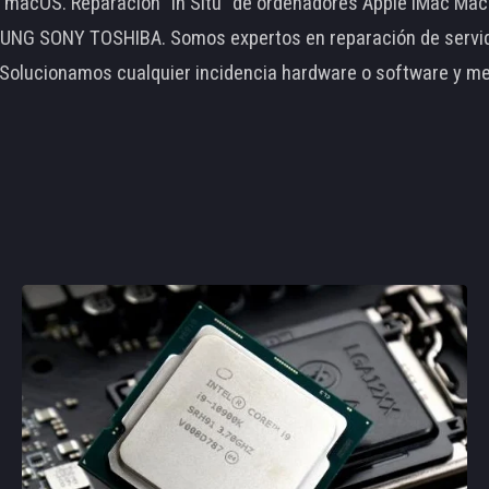
le macOS. Reparación "In Situ" de ordenadores Apple iMac 
 SONY TOSHIBA. Somos expertos en reparación de servidore
 Solucionamos cualquier incidencia hardware o software y m