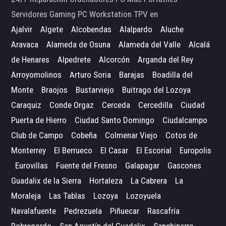
Servidores Gaming PC Workstation TPV en
Ajalvir
Algete
Alcobendas
Alalpardo
Aluche
Aravaca
Alameda de Osuna
Alameda del Valle
Alcalá
de Henares
Alpedrete
Alcorcón
Arganda del Rey
Arroyomolinos
Arturo Soria
Barajas
Boadilla del
Monte
Braojos
Bustarviejo
Buitrago del Lozoya
Caraquiz
Conde Orgaz
Cerceda
Cercedilla
Ciudad
Puerta de Hierro
Ciudad Santo Domingo
Ciudalcampo
Club de Campo
Cobeña
Colmenar Viejo
Cotos de
Monterrey
El Berrueco
El Casar
El Escorial
Europolis
Eurovillas
Fuente del Fresno
Galapagar
Gascones
Guadalix de la Sierra
Hortaleza
La Cabrera
La
Moraleja
Las Tablas
Lozoya
Lozoyuela
Navalafuente
Pedrezuela
Piñuecar
Rascafría