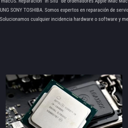
le macOS. Reparación "In Situ" de ordenadores Apple iMac 
 SONY TOSHIBA. Somos expertos en reparación de servidore
 Solucionamos cualquier incidencia hardware o software y m