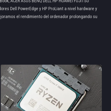
MacBook, ACER ASUS BENQ DELL HP HUAWEI FUJITSU
s Dell PowerEdge y HP ProLiant a nivel hardware y
ejoramos el rendimiento del ordenador prolongando su