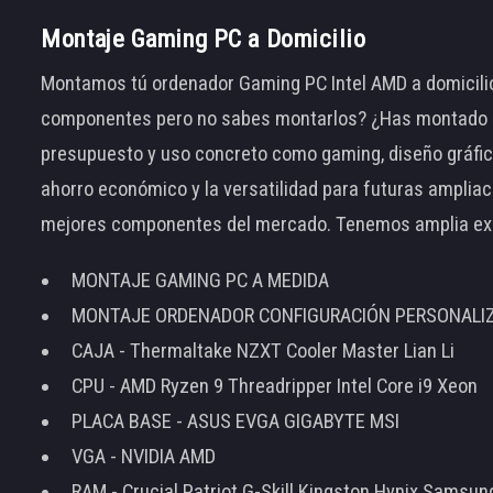
Montaje Gaming PC a Domicilio
Montamos tú ordenador Gaming PC Intel AMD a domicilio
componentes pero no sabes montarlos? ¿Has montado el
presupuesto y uso concreto como gaming, diseño gráfic
ahorro económico y la versatilidad para futuras amplia
mejores componentes del mercado. Tenemos amplia ex
MONTAJE GAMING PC A MEDIDA
MONTAJE ORDENADOR CONFIGURACIÓN PERSONALI
CAJA - Thermaltake NZXT Cooler Master Lian Li
CPU - AMD Ryzen 9 Threadripper Intel Core i9 Xeon
PLACA BASE - ASUS EVGA GIGABYTE MSI
VGA - NVIDIA AMD
RAM - Crucial Patriot G-Skill Kingston Hynix Samsu