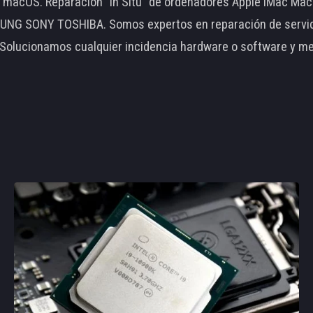
le macOS. Reparación "In Situ" de ordenadores Apple iMac 
 SONY TOSHIBA. Somos expertos en reparación de servidore
 Solucionamos cualquier incidencia hardware o software y m