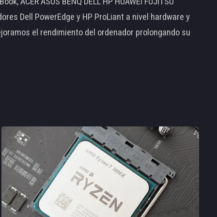
MacBook, ACER ASUS BENQ DELL HP HUAWEI FUJITSU
s Dell PowerEdge y HP ProLiant a nivel hardware y
ejoramos el rendimiento del ordenador prolongando su