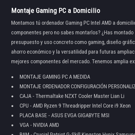
Montaje Gaming PC a Domicilio
Montamos tú ordenador Gaming PC Intel AMD a domicilio
componentes pero no sabes montarlos? ¿Has montado el
presupuesto y uso concreto como gaming, diseño gráfic
ahorro económico y la versatilidad para futuras amplia
mejores componentes del mercado. Tenemos amplia ex
MONTAJE GAMING PC A MEDIDA
MONTAJE ORDENADOR CONFIGURACIÓN PERSONALI
CAJA - Thermaltake NZXT Cooler Master Lian Li
CPU - AMD Ryzen 9 Threadripper Intel Core i9 Xeon
PLACA BASE - ASUS EVGA GIGABYTE MSI
VGA - NVIDIA AMD
RAM - Crucial Patriot G-Skill Kingston Hynix Samsu