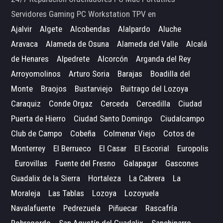
Servidores Gaming PC Workstation TPV en
Ajalvir
Algete
Alcobendas
Alalpardo
Aluche
Aravaca
Alameda de Osuna
Alameda del Valle
Alcalá
de Henares
Alpedrete
Alcorcón
Arganda del Rey
Arroyomolinos
Arturo Soria
Barajas
Boadilla del
Monte
Braojos
Bustarviejo
Buitrago del Lozoya
Caraquiz
Conde Orgaz
Cerceda
Cercedilla
Ciudad
Puerta de Hierro
Ciudad Santo Domingo
Ciudalcampo
Club de Campo
Cobeña
Colmenar Viejo
Cotos de
Monterrey
El Berrueco
El Casar
El Escorial
Europolis
Eurovillas
Fuente del Fresno
Galapagar
Gascones
Guadalix de la Sierra
Hortaleza
La Cabrera
La
Moraleja
Las Tablas
Lozoya
Lozoyuela
Navalafuente
Pedrezuela
Piñuecar
Rascafría