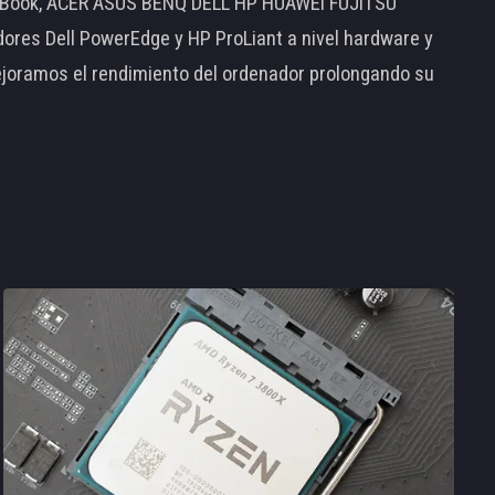
MacBook, ACER ASUS BENQ DELL HP HUAWEI FUJITSU
s Dell PowerEdge y HP ProLiant a nivel hardware y
ejoramos el rendimiento del ordenador prolongando su