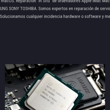
le macOS. Reparación "In Situ" de ordenadores Apple iMac 
 SONY TOSHIBA. Somos expertos en reparación de servidore
 Solucionamos cualquier incidencia hardware o software y m