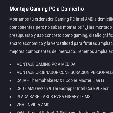
Montaje Gaming PC a Domicilio
Montamos tú ordenador Gaming PC Intel AMD a domicilio
componentes pero no sabes montarlos? ¿Has montado el
presupuesto y uso concreto como gaming, diseño gráfic
ahorro económico y la versatilidad para futuras amplia
mejores componentes del mercado. Tenemos amplia ex
MONTAJE GAMING PC A MEDIDA
MONTAJE ORDENADOR CONFIGURACIÓN PERSONALI
CAJA - Thermaltake NZXT Cooler Master Lian Li
CPU - AMD Ryzen 9 Threadripper Intel Core i9 Xeon
PLACA BASE - ASUS EVGA GIGABYTE MSI
VGA - NVIDIA AMD
RAM - Crucial Patriot G-Skill Kingston Hynix Samsu