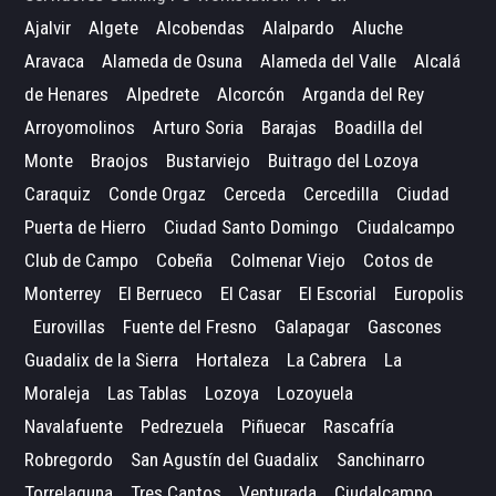
Ajalvir
Algete
Alcobendas
Alalpardo
Aluche
Aravaca
Alameda de Osuna
Alameda del Valle
Alcalá
de Henares
Alpedrete
Alcorcón
Arganda del Rey
Arroyomolinos
Arturo Soria
Barajas
Boadilla del
Monte
Braojos
Bustarviejo
Buitrago del Lozoya
Caraquiz
Conde Orgaz
Cerceda
Cercedilla
Ciudad
Puerta de Hierro
Ciudad Santo Domingo
Ciudalcampo
Club de Campo
Cobeña
Colmenar Viejo
Cotos de
Monterrey
El Berrueco
El Casar
El Escorial
Europolis
Eurovillas
Fuente del Fresno
Galapagar
Gascones
Guadalix de la Sierra
Hortaleza
La Cabrera
La
Moraleja
Las Tablas
Lozoya
Lozoyuela
Navalafuente
Pedrezuela
Piñuecar
Rascafría
Robregordo
San Agustín del Guadalix
Sanchinarro
Torrelaguna
Tres Cantos
Venturada
Ciudalcampo