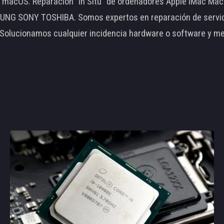
le macOS. Reparación "In Situ" de ordenadores Apple iMac 
 SONY TOSHIBA. Somos expertos en reparación de servidore
 Solucionamos cualquier incidencia hardware o software y m