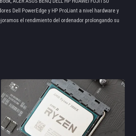
MacBook, ACER ASUS BENQ DELL HP HUAWEI FUJITSU
s Dell PowerEdge y HP ProLiant a nivel hardware y
ejoramos el rendimiento del ordenador prolongando su