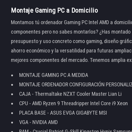
Montaje Gaming PC a Domicilio
Montamos tú ordenador Gaming PC Intel AMD a domicilio
componentes pero no sabes montarlos? ¿Has montado el
presupuesto y uso concreto como gaming, diseño gráfic
ahorro económico y la versatilidad para futuras amplia
mejores componentes del mercado. Tenemos amplia ex
MONTAJE GAMING PC A MEDIDA
MONTAJE ORDENADOR CONFIGURACIÓN PERSONALI
CAJA - Thermaltake NZXT Cooler Master Lian Li
CPU - AMD Ryzen 9 Threadripper Intel Core i9 Xeon
PLACA BASE - ASUS EVGA GIGABYTE MSI
VGA - NVIDIA AMD
RAM - Crucial Patriot G-Skill Kingston Hynix Samsu