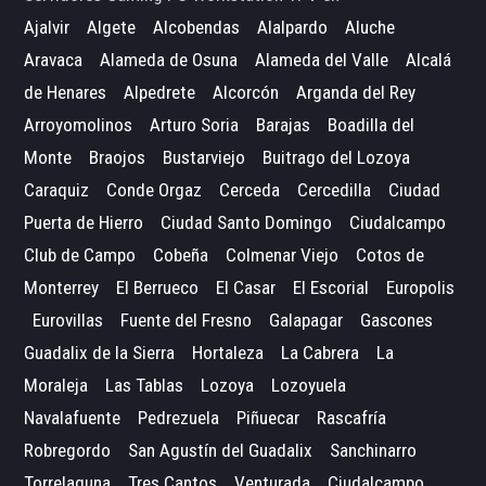
Ajalvir
Algete
Alcobendas
Alalpardo
Aluche
Aravaca
Alameda de Osuna
Alameda del Valle
Alcalá
de Henares
Alpedrete
Alcorcón
Arganda del Rey
Arroyomolinos
Arturo Soria
Barajas
Boadilla del
Monte
Braojos
Bustarviejo
Buitrago del Lozoya
Caraquiz
Conde Orgaz
Cerceda
Cercedilla
Ciudad
Puerta de Hierro
Ciudad Santo Domingo
Ciudalcampo
Club de Campo
Cobeña
Colmenar Viejo
Cotos de
Monterrey
El Berrueco
El Casar
El Escorial
Europolis
Eurovillas
Fuente del Fresno
Galapagar
Gascones
Guadalix de la Sierra
Hortaleza
La Cabrera
La
Moraleja
Las Tablas
Lozoya
Lozoyuela
Navalafuente
Pedrezuela
Piñuecar
Rascafría
Robregordo
San Agustín del Guadalix
Sanchinarro
Torrelaguna
Tres Cantos
Venturada
Ciudalcampo