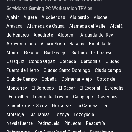
Servidores Gaming PC Workstation TPV en
Ajalvir
Algete
Alcobendas
Alalpardo
Aluche
Aravaca
Alameda de Osuna
Alameda del Valle
Alcalá
de Henares
Alpedrete
Alcorcón
Arganda del Rey
Arroyomolinos
Arturo Soria
Barajas
Boadilla del
Monte
Braojos
Bustarviejo
Buitrago del Lozoya
Caraquiz
Conde Orgaz
Cerceda
Cercedilla
Ciudad
Puerta de Hierro
Ciudad Santo Domingo
Ciudalcampo
Club de Campo
Cobeña
Colmenar Viejo
Cotos de
Monterrey
El Berrueco
El Casar
El Escorial
Europolis
Eurovillas
Fuente del Fresno
Galapagar
Gascones
Guadalix de la Sierra
Hortaleza
La Cabrera
La
Moraleja
Las Tablas
Lozoya
Lozoyuela
Navalafuente
Pedrezuela
Piñuecar
Rascafría