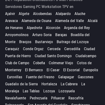
Servidores Gaming PC Workstation TPV en
Ajalvir
Algete
Alcobendas
Alalpardo
Aluche
Aravaca
Alameda de Osuna
Alameda del Valle
Alcalá
de Henares
Alpedrete
Alcorcón
Arganda del Rey
Arroyomolinos
Arturo Soria
Barajas
Boadilla del
Monte
Braojos
Bustarviejo
Buitrago del Lozoya
Caraquiz
Conde Orgaz
Cerceda
Cercedilla
Ciudad
Puerta de Hierro
Ciudad Santo Domingo
Ciudalcampo
Club de Campo
Cobeña
Colmenar Viejo
Cotos de
Monterrey
El Berrueco
El Casar
El Escorial
Europolis
Eurovillas
Fuente del Fresno
Galapagar
Gascones
Guadalix de la Sierra
Hortaleza
La Cabrera
La
Moraleja
Las Tablas
Lozoya
Lozoyuela
Navalafuente
Pedrezuela
Piñuecar
Rascafría