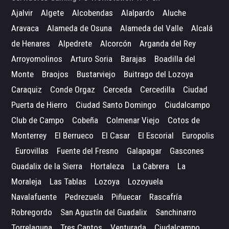
Ajalvir
Algete
Alcobendas
Alalpardo
Aluche
Aravaca
Alameda de Osuna
Alameda del Valle
Alcalá
de Henares
Alpedrete
Alcorcón
Arganda del Rey
Arroyomolinos
Arturo Soria
Barajas
Boadilla del
Monte
Braojos
Bustarviejo
Buitrago del Lozoya
Caraquiz
Conde Orgaz
Cerceda
Cercedilla
Ciudad
Puerta de Hierro
Ciudad Santo Domingo
Ciudalcampo
Club de Campo
Cobeña
Colmenar Viejo
Cotos de
Monterrey
El Berrueco
El Casar
El Escorial
Europolis
Eurovillas
Fuente del Fresno
Galapagar
Gascones
Guadalix de la Sierra
Hortaleza
La Cabrera
La
Moraleja
Las Tablas
Lozoya
Lozoyuela
Navalafuente
Pedrezuela
Piñuecar
Rascafría
Robregordo
San Agustín del Guadalix
Sanchinarro
Torrelaguna
Tres Cantos
Venturada
Ciudalcampo