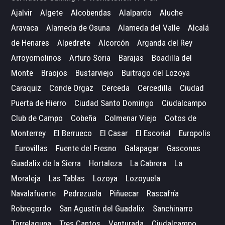
Ajalvir
Algete
Alcobendas
Alalpardo
Aluche
Aravaca
Alameda de Osuna
Alameda del Valle
Alcalá
de Henares
Alpedrete
Alcorcón
Arganda del Rey
Arroyomolinos
Arturo Soria
Barajas
Boadilla del
Monte
Braojos
Bustarviejo
Buitrago del Lozoya
Caraquiz
Conde Orgaz
Cerceda
Cercedilla
Ciudad
Puerta de Hierro
Ciudad Santo Domingo
Ciudalcampo
Club de Campo
Cobeña
Colmenar Viejo
Cotos de
Monterrey
El Berrueco
El Casar
El Escorial
Europolis
Eurovillas
Fuente del Fresno
Galapagar
Gascones
Guadalix de la Sierra
Hortaleza
La Cabrera
La
Moraleja
Las Tablas
Lozoya
Lozoyuela
Navalafuente
Pedrezuela
Piñuecar
Rascafría
Robregordo
San Agustín del Guadalix
Sanchinarro
Torrelaguna
Tres Cantos
Venturada
Ciudalcampo