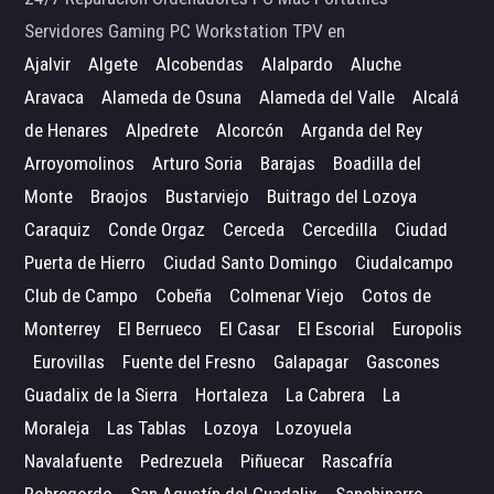
Servidores Gaming PC Workstation TPV en
Ajalvir
Algete
Alcobendas
Alalpardo
Aluche
Aravaca
Alameda de Osuna
Alameda del Valle
Alcalá
de Henares
Alpedrete
Alcorcón
Arganda del Rey
Arroyomolinos
Arturo Soria
Barajas
Boadilla del
Monte
Braojos
Bustarviejo
Buitrago del Lozoya
Caraquiz
Conde Orgaz
Cerceda
Cercedilla
Ciudad
Puerta de Hierro
Ciudad Santo Domingo
Ciudalcampo
Club de Campo
Cobeña
Colmenar Viejo
Cotos de
Monterrey
El Berrueco
El Casar
El Escorial
Europolis
Eurovillas
Fuente del Fresno
Galapagar
Gascones
Guadalix de la Sierra
Hortaleza
La Cabrera
La
Moraleja
Las Tablas
Lozoya
Lozoyuela
Navalafuente
Pedrezuela
Piñuecar
Rascafría