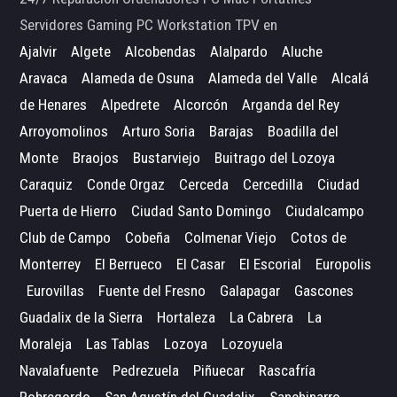
Servidores Gaming PC Workstation TPV en
Ajalvir
Algete
Alcobendas
Alalpardo
Aluche
Aravaca
Alameda de Osuna
Alameda del Valle
Alcalá
de Henares
Alpedrete
Alcorcón
Arganda del Rey
Arroyomolinos
Arturo Soria
Barajas
Boadilla del
Monte
Braojos
Bustarviejo
Buitrago del Lozoya
Caraquiz
Conde Orgaz
Cerceda
Cercedilla
Ciudad
Puerta de Hierro
Ciudad Santo Domingo
Ciudalcampo
Club de Campo
Cobeña
Colmenar Viejo
Cotos de
Monterrey
El Berrueco
El Casar
El Escorial
Europolis
Eurovillas
Fuente del Fresno
Galapagar
Gascones
Guadalix de la Sierra
Hortaleza
La Cabrera
La
Moraleja
Las Tablas
Lozoya
Lozoyuela
Navalafuente
Pedrezuela
Piñuecar
Rascafría