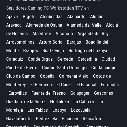
Servidores Gaming PC Workstation TPV en
Ajalvir
Algete
Alcobendas
Alalpardo
Aluche
Aravaca
Alameda de Osuna
Alameda del Valle
Alcalá
de Henares
Alpedrete
Alcorcón
Arganda del Rey
Arroyomolinos
Arturo Soria
Barajas
Boadilla del
Monte
Braojos
Bustarviejo
Buitrago del Lozoya
Caraquiz
Conde Orgaz
Cerceda
Cercedilla
Ciudad
Puerta de Hierro
Ciudad Santo Domingo
Ciudalcampo
Club de Campo
Cobeña
Colmenar Viejo
Cotos de
Monterrey
El Berrueco
El Casar
El Escorial
Europolis
Eurovillas
Fuente del Fresno
Galapagar
Gascones
Guadalix de la Sierra
Hortaleza
La Cabrera
La
Moraleja
Las Tablas
Lozoya
Lozoyuela
Navalafuente
Pedrezuela
Piñuecar
Rascafría