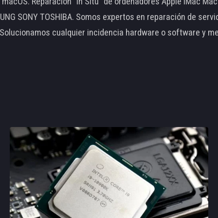
le macOS. Reparación "In Situ" de ordenadores Apple iMac 
 SONY TOSHIBA. Somos expertos en reparación de servidore
 Solucionamos cualquier incidencia hardware o software y m