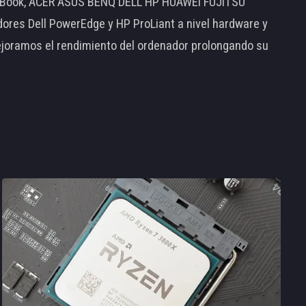
MacBook, ACER ASUS BENQ DELL HP HUAWEI FUJITSU
s Dell PowerEdge y HP ProLiant a nivel hardware y
ejoramos el rendimiento del ordenador prolongando su