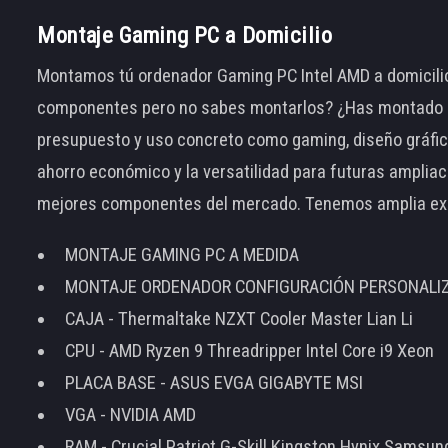
Montaje Gaming PC a Domicilio
Montamos tú ordenador Gaming PC Intel AMD a domicilio
componentes pero no sabes montarlos? ¿Has montado el
presupuesto y uso concreto como gaming, diseño gráfic
ahorro económico y la versatilidad para futuras amplia
mejores componentes del mercado. Tenemos amplia ex
MONTAJE GAMING PC A MEDIDA
MONTAJE ORDENADOR CONFIGURACIÓN PERSONALI
CAJA - Thermaltake NZXT Cooler Master Lian Li
CPU - AMD Ryzen 9 Threadripper Intel Core i9 Xeon
PLACA BASE - ASUS EVGA GIGABYTE MSI
VGA - NVIDIA AMD
RAM - Crucial Patriot G-Skill Kingston Hynix Samsu