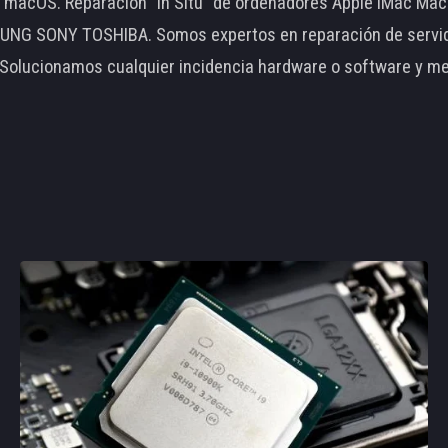
le macOS. Reparación "In Situ" de ordenadores Apple iMac 
 SONY TOSHIBA. Somos expertos en reparación de servidore
 Solucionamos cualquier incidencia hardware o software y m