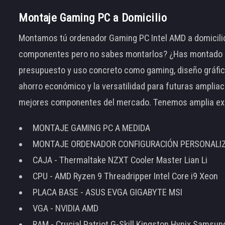
Montaje Gaming PC a Domicilio
Montamos tú ordenador Gaming PC Intel AMD a domicilio
componentes pero no sabes montarlos? ¿Has montado el
presupuesto y uso concreto como gaming, diseño gráfic
ahorro económico y la versatilidad para futuras amplia
mejores componentes del mercado. Tenemos amplia ex
MONTAJE GAMING PC A MEDIDA
MONTAJE ORDENADOR CONFIGURACIÓN PERSONALI
CAJA - Thermaltake NZXT Cooler Master Lian Li
CPU - AMD Ryzen 9 Threadripper Intel Core i9 Xeon
PLACA BASE - ASUS EVGA GIGABYTE MSI
VGA - NVIDIA AMD
RAM - Crucial Patriot G-Skill Kingston Hynix Samsu