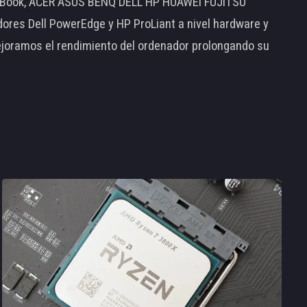
MacBook, ACER ASUS BENQ DELL HP HUAWEI FUJITSU
s Dell PowerEdge y HP ProLiant a nivel hardware y
ejoramos el rendimiento del ordenador prolongando su