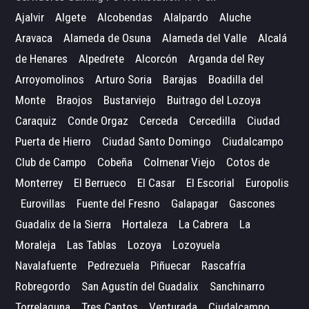
Ajalvir
Algete
Alcobendas
Alalpardo
Aluche
Aravaca
Alameda de Osuna
Alameda del Valle
Alcalá
de Henares
Alpedrete
Alcorcón
Arganda del Rey
Arroyomolinos
Arturo Soria
Barajas
Boadilla del
Monte
Braojos
Bustarviejo
Buitrago del Lozoya
Caraquiz
Conde Orgaz
Cerceda
Cercedilla
Ciudad
Puerta de Hierro
Ciudad Santo Domingo
Ciudalcampo
Club de Campo
Cobeña
Colmenar Viejo
Cotos de
Monterrey
El Berrueco
El Casar
El Escorial
Europolis
Eurovillas
Fuente del Fresno
Galapagar
Gascones
Guadalix de la Sierra
Hortaleza
La Cabrera
La
Moraleja
Las Tablas
Lozoya
Lozoyuela
Navalafuente
Pedrezuela
Piñuecar
Rascafría
Robregordo
San Agustín del Guadalix
Sanchinarro
Torrelaguna
Tres Cantos
Venturada
Ciudalcampo