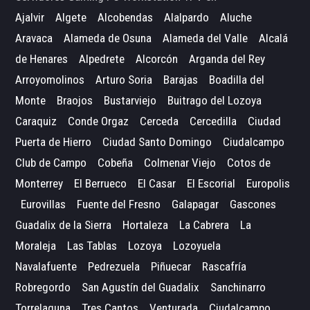
Ajalvir
Algete
Alcobendas
Alalpardo
Aluche
Aravaca
Alameda de Osuna
Alameda del Valle
Alcalá
de Henares
Alpedrete
Alcorcón
Arganda del Rey
Arroyomolinos
Arturo Soria
Barajas
Boadilla del
Monte
Braojos
Bustarviejo
Buitrago del Lozoya
Caraquiz
Conde Orgaz
Cerceda
Cercedilla
Ciudad
Puerta de Hierro
Ciudad Santo Domingo
Ciudalcampo
Club de Campo
Cobeña
Colmenar Viejo
Cotos de
Monterrey
El Berrueco
El Casar
El Escorial
Europolis
Eurovillas
Fuente del Fresno
Galapagar
Gascones
Guadalix de la Sierra
Hortaleza
La Cabrera
La
Moraleja
Las Tablas
Lozoya
Lozoyuela
Navalafuente
Pedrezuela
Piñuecar
Rascafría
Robregordo
San Agustín del Guadalix
Sanchinarro
Torrelaguna
Tres Cantos
Venturada
Ciudalcampo