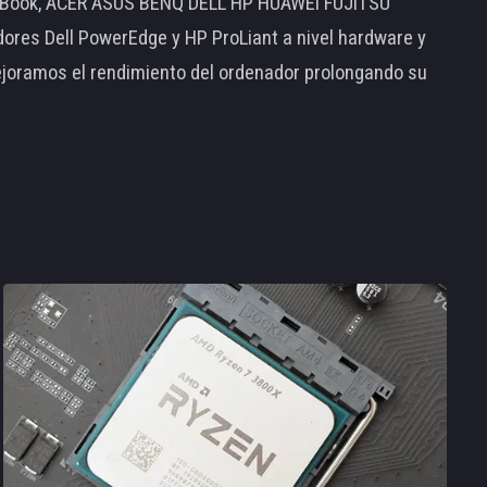
MacBook, ACER ASUS BENQ DELL HP HUAWEI FUJITSU
s Dell PowerEdge y HP ProLiant a nivel hardware y
ejoramos el rendimiento del ordenador prolongando su