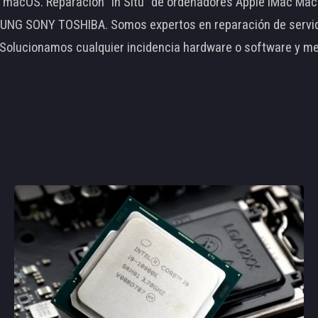
le macOS. Reparación "In Situ" de ordenadores Apple iMac 
 SONY TOSHIBA. Somos expertos en reparación de servidore
 Solucionamos cualquier incidencia hardware o software y m