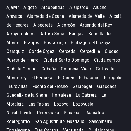
Ajalvir
Algete
Alcobendas
Alalpardo
Aluche
Aravaca
Alameda de Osuna
Alameda del Valle
Alcalá
de Henares
Alpedrete
Alcorcón
Arganda del Rey
Arroyomolinos
Arturo Soria
Barajas
Boadilla del
Monte
Braojos
Bustarviejo
Buitrago del Lozoya
Caraquiz
Conde Orgaz
Cerceda
Cercedilla
Ciudad
Puerta de Hierro
Ciudad Santo Domingo
Ciudalcampo
Club de Campo
Cobeña
Colmenar Viejo
Cotos de
Monterrey
El Berrueco
El Casar
El Escorial
Europolis
Eurovillas
Fuente del Fresno
Galapagar
Gascones
Guadalix de la Sierra
Hortaleza
La Cabrera
La
Moraleja
Las Tablas
Lozoya
Lozoyuela
Navalafuente
Pedrezuela
Piñuecar
Rascafría
Robregordo
San Agustín del Guadalix
Sanchinarro
Torrelaguna
Tres Cantos
Venturada
Ciudalcampo