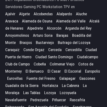
Servidores Gaming PC Workstation TPV en
Ajalvir
Algete
Alcobendas
Alalpardo
Aluche
Aravaca
Alameda de Osuna
Alameda del Valle
Alcalá
de Henares
Alpedrete
Alcorcón
Arganda del Rey
Arroyomolinos
Arturo Soria
Barajas
Boadilla del
Monte
Braojos
Bustarviejo
Buitrago del Lozoya
Caraquiz
Conde Orgaz
Cerceda
Cercedilla
Ciudad
Puerta de Hierro
Ciudad Santo Domingo
Ciudalcampo
Club de Campo
Cobeña
Colmenar Viejo
Cotos de
Monterrey
El Berrueco
El Casar
El Escorial
Europolis
Eurovillas
Fuente del Fresno
Galapagar
Gascones
Guadalix de la Sierra
Hortaleza
La Cabrera
La
Moraleja
Las Tablas
Lozoya
Lozoyuela
Navalafuente
Pedrezuela
Piñuecar
Rascafría