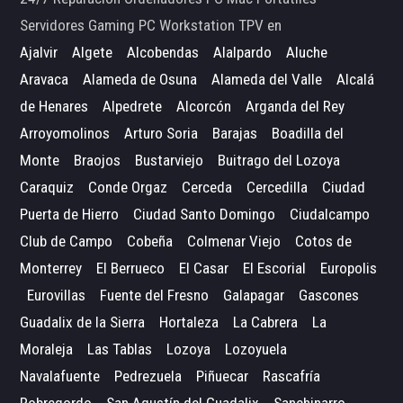
Servidores Gaming PC Workstation TPV en
Ajalvir
Algete
Alcobendas
Alalpardo
Aluche
Aravaca
Alameda de Osuna
Alameda del Valle
Alcalá
de Henares
Alpedrete
Alcorcón
Arganda del Rey
Arroyomolinos
Arturo Soria
Barajas
Boadilla del
Monte
Braojos
Bustarviejo
Buitrago del Lozoya
Caraquiz
Conde Orgaz
Cerceda
Cercedilla
Ciudad
Puerta de Hierro
Ciudad Santo Domingo
Ciudalcampo
Club de Campo
Cobeña
Colmenar Viejo
Cotos de
Monterrey
El Berrueco
El Casar
El Escorial
Europolis
Eurovillas
Fuente del Fresno
Galapagar
Gascones
Guadalix de la Sierra
Hortaleza
La Cabrera
La
Moraleja
Las Tablas
Lozoya
Lozoyuela
Navalafuente
Pedrezuela
Piñuecar
Rascafría