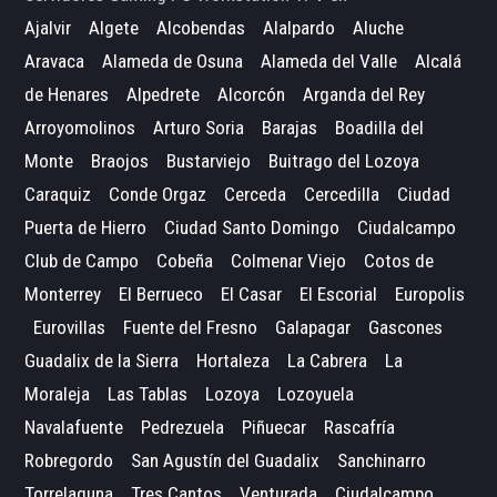
Ajalvir
Algete
Alcobendas
Alalpardo
Aluche
Aravaca
Alameda de Osuna
Alameda del Valle
Alcalá
de Henares
Alpedrete
Alcorcón
Arganda del Rey
Arroyomolinos
Arturo Soria
Barajas
Boadilla del
Monte
Braojos
Bustarviejo
Buitrago del Lozoya
Caraquiz
Conde Orgaz
Cerceda
Cercedilla
Ciudad
Puerta de Hierro
Ciudad Santo Domingo
Ciudalcampo
Club de Campo
Cobeña
Colmenar Viejo
Cotos de
Monterrey
El Berrueco
El Casar
El Escorial
Europolis
Eurovillas
Fuente del Fresno
Galapagar
Gascones
Guadalix de la Sierra
Hortaleza
La Cabrera
La
Moraleja
Las Tablas
Lozoya
Lozoyuela
Navalafuente
Pedrezuela
Piñuecar
Rascafría
Robregordo
San Agustín del Guadalix
Sanchinarro
Torrelaguna
Tres Cantos
Venturada
Ciudalcampo