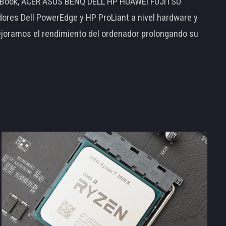
MacBook, ACER ASUS BENQ DELL HP HUAWEI FUJITSU
s Dell PowerEdge y HP ProLiant a nivel hardware y
ejoramos el rendimiento del ordenador prolongando su