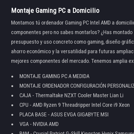
Montaje Gaming PC a Domicilio
Montamos tú ordenador Gaming PC Intel AMD a domicilio
componentes pero no sabes montarlos? ¿Has montado el
presupuesto y uso concreto como gaming, diseño gráfic
ahorro económico y la versatilidad para futuras amplia
mejores componentes del mercado. Tenemos amplia ex
MONTAJE GAMING PC A MEDIDA
MONTAJE ORDENADOR CONFIGURACIÓN PERSONALI
CAJA - Thermaltake NZXT Cooler Master Lian Li
CPU - AMD Ryzen 9 Threadripper Intel Core i9 Xeon
PLACA BASE - ASUS EVGA GIGABYTE MSI
VGA - NVIDIA AMD
RAM - Crucial Patriot G-Skill Kingston Hynix Samsu