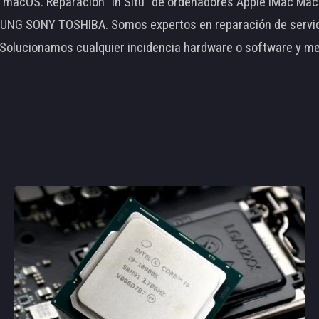
le macOS. Reparación "In Situ" de ordenadores Apple iMac 
 SONY TOSHIBA. Somos expertos en reparación de servidore
 Solucionamos cualquier incidencia hardware o software y m