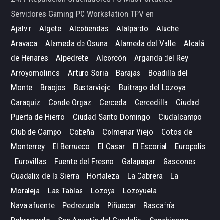
Servidores Gaming PC Workstation TPV en
Ajalvir
Algete
Alcobendas
Alalpardo
Aluche
Aravaca
Alameda de Osuna
Alameda del Valle
Alcalá
de Henares
Alpedrete
Alcorcón
Arganda del Rey
Arroyomolinos
Arturo Soria
Barajas
Boadilla del
Monte
Braojos
Bustarviejo
Buitrago del Lozoya
Caraquiz
Conde Orgaz
Cerceda
Cercedilla
Ciudad
Puerta de Hierro
Ciudad Santo Domingo
Ciudalcampo
Club de Campo
Cobeña
Colmenar Viejo
Cotos de
Monterrey
El Berrueco
El Casar
El Escorial
Europolis
Eurovillas
Fuente del Fresno
Galapagar
Gascones
Guadalix de la Sierra
Hortaleza
La Cabrera
La
Moraleja
Las Tablas
Lozoya
Lozoyuela
Navalafuente
Pedrezuela
Piñuecar
Rascafría