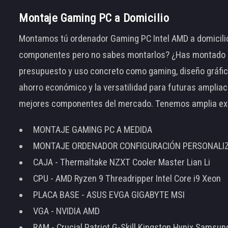
Montaje Gaming PC a Domicilio
Montamos tú ordenador Gaming PC Intel AMD a domicilio
componentes pero no sabes montarlos? ¿Has montado el
presupuesto y uso concreto como gaming, diseño gráfic
ahorro económico y la versatilidad para futuras amplia
mejores componentes del mercado. Tenemos amplia ex
MONTAJE GAMING PC A MEDIDA
MONTAJE ORDENADOR CONFIGURACIÓN PERSONALI
CAJA - Thermaltake NZXT Cooler Master Lian Li
CPU - AMD Ryzen 9 Threadripper Intel Core i9 Xeon
PLACA BASE - ASUS EVGA GIGABYTE MSI
VGA - NVIDIA AMD
RAM - Crucial Patriot G-Skill Kingston Hynix Samsu