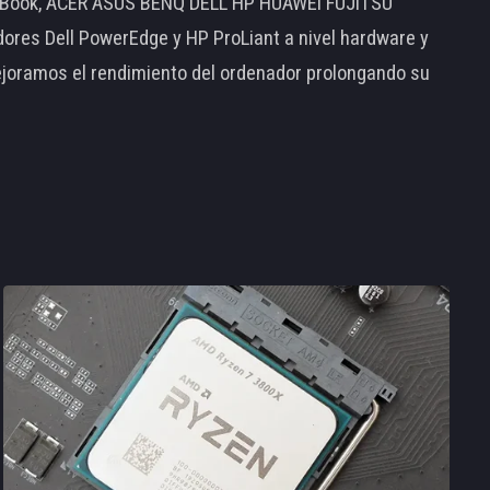
MacBook, ACER ASUS BENQ DELL HP HUAWEI FUJITSU
s Dell PowerEdge y HP ProLiant a nivel hardware y
ejoramos el rendimiento del ordenador prolongando su