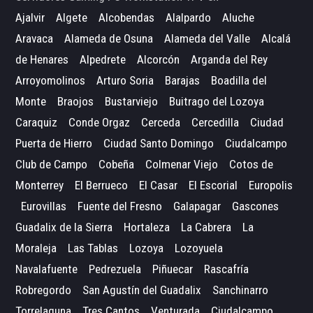
Ajalvir
Algete
Alcobendas
Alalpardo
Aluche
Aravaca
Alameda de Osuna
Alameda del Valle
Alcalá
de Henares
Alpedrete
Alcorcón
Arganda del Rey
Arroyomolinos
Arturo Soria
Barajas
Boadilla del
Monte
Braojos
Bustarviejo
Buitrago del Lozoya
Caraquiz
Conde Orgaz
Cerceda
Cercedilla
Ciudad
Puerta de Hierro
Ciudad Santo Domingo
Ciudalcampo
Club de Campo
Cobeña
Colmenar Viejo
Cotos de
Monterrey
El Berrueco
El Casar
El Escorial
Europolis
Eurovillas
Fuente del Fresno
Galapagar
Gascones
Guadalix de la Sierra
Hortaleza
La Cabrera
La
Moraleja
Las Tablas
Lozoya
Lozoyuela
Navalafuente
Pedrezuela
Piñuecar
Rascafría
Robregordo
San Agustín del Guadalix
Sanchinarro
Torrelaguna
Tres Cantos
Venturada
Ciudalcampo