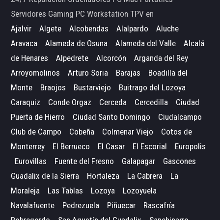
Servidores Gaming PC Workstation TPV en
Ajalvir
Algete
Alcobendas
Alalpardo
Aluche
Aravaca
Alameda de Osuna
Alameda del Valle
Alcalá
de Henares
Alpedrete
Alcorcón
Arganda del Rey
Arroyomolinos
Arturo Soria
Barajas
Boadilla del
Monte
Braojos
Bustarviejo
Buitrago del Lozoya
Caraquiz
Conde Orgaz
Cerceda
Cercedilla
Ciudad
Puerta de Hierro
Ciudad Santo Domingo
Ciudalcampo
Club de Campo
Cobeña
Colmenar Viejo
Cotos de
Monterrey
El Berrueco
El Casar
El Escorial
Europolis
Eurovillas
Fuente del Fresno
Galapagar
Gascones
Guadalix de la Sierra
Hortaleza
La Cabrera
La
Moraleja
Las Tablas
Lozoya
Lozoyuela
Navalafuente
Pedrezuela
Piñuecar
Rascafría