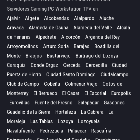
Servidores Gaming PC Workstation TPV en
Ajalvir
Algete
Alcobendas
Alalpardo
Aluche
Aravaca
Alameda de Osuna
Alameda del Valle
Alcalá
de Henares
Alpedrete
Alcorcón
Arganda del Rey
Arroyomolinos
Arturo Soria
Barajas
Boadilla del
Monte
Braojos
Bustarviejo
Buitrago del Lozoya
Caraquiz
Conde Orgaz
Cerceda
Cercedilla
Ciudad
Puerta de Hierro
Ciudad Santo Domingo
Ciudalcampo
Club de Campo
Cobeña
Colmenar Viejo
Cotos de
Monterrey
El Berrueco
El Casar
El Escorial
Europolis
Eurovillas
Fuente del Fresno
Galapagar
Gascones
Guadalix de la Sierra
Hortaleza
La Cabrera
La
Moraleja
Las Tablas
Lozoya
Lozoyuela
Navalafuente
Pedrezuela
Piñuecar
Rascafría