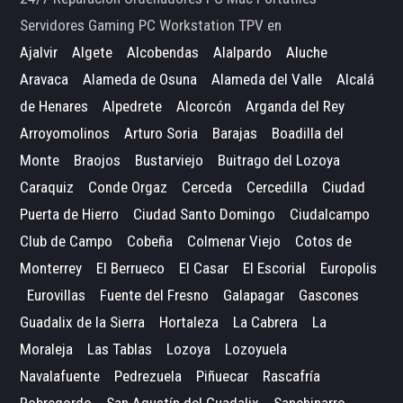
Servidores Gaming PC Workstation TPV en
Ajalvir
Algete
Alcobendas
Alalpardo
Aluche
Aravaca
Alameda de Osuna
Alameda del Valle
Alcalá
de Henares
Alpedrete
Alcorcón
Arganda del Rey
Arroyomolinos
Arturo Soria
Barajas
Boadilla del
Monte
Braojos
Bustarviejo
Buitrago del Lozoya
Caraquiz
Conde Orgaz
Cerceda
Cercedilla
Ciudad
Puerta de Hierro
Ciudad Santo Domingo
Ciudalcampo
Club de Campo
Cobeña
Colmenar Viejo
Cotos de
Monterrey
El Berrueco
El Casar
El Escorial
Europolis
Eurovillas
Fuente del Fresno
Galapagar
Gascones
Guadalix de la Sierra
Hortaleza
La Cabrera
La
Moraleja
Las Tablas
Lozoya
Lozoyuela
Navalafuente
Pedrezuela
Piñuecar
Rascafría