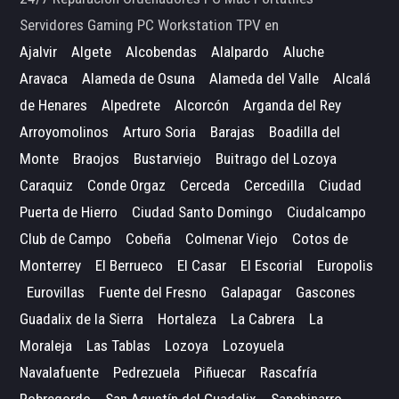
Servidores Gaming PC Workstation TPV en
Ajalvir
Algete
Alcobendas
Alalpardo
Aluche
Aravaca
Alameda de Osuna
Alameda del Valle
Alcalá
de Henares
Alpedrete
Alcorcón
Arganda del Rey
Arroyomolinos
Arturo Soria
Barajas
Boadilla del
Monte
Braojos
Bustarviejo
Buitrago del Lozoya
Caraquiz
Conde Orgaz
Cerceda
Cercedilla
Ciudad
Puerta de Hierro
Ciudad Santo Domingo
Ciudalcampo
Club de Campo
Cobeña
Colmenar Viejo
Cotos de
Monterrey
El Berrueco
El Casar
El Escorial
Europolis
Eurovillas
Fuente del Fresno
Galapagar
Gascones
Guadalix de la Sierra
Hortaleza
La Cabrera
La
Moraleja
Las Tablas
Lozoya
Lozoyuela
Navalafuente
Pedrezuela
Piñuecar
Rascafría